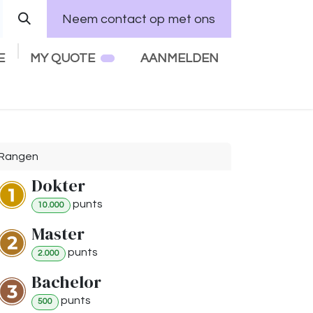
Neem contact op met ons
E
MY QUOTE
AANMELDEN
Home
Services
Vacatures
Rangen
Dokter
punt
s
10.000
Master
punt
s
2.000
Bachelor
punt
s
500