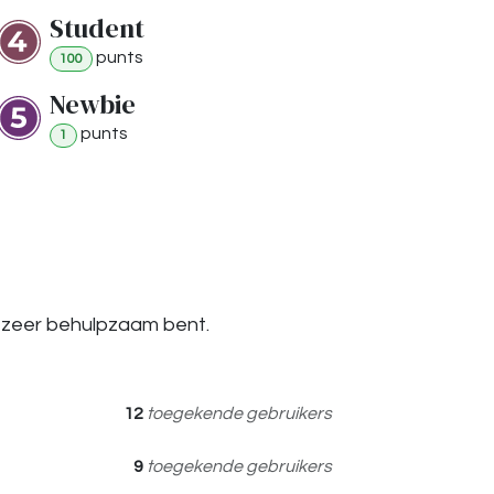
Student
punt
s
100
Newbie
punt
s
1
 zeer behulpzaam bent.
12
toegekende gebruikers
9
toegekende gebruikers