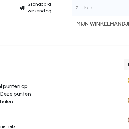
Standaard
verzending
MIJN WINKELMANDJ
mel punten op
. Deze punten
halen.
one hebt