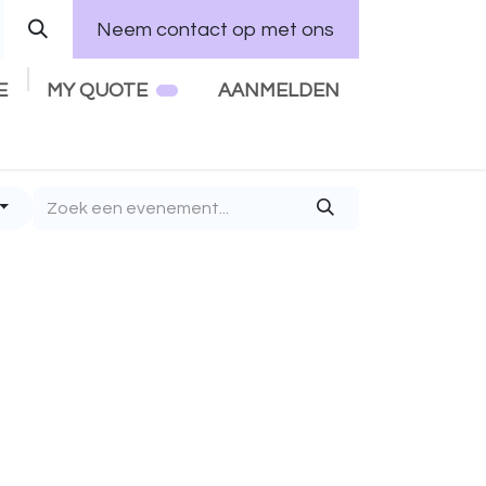
Neem contact op met ons
E
MY QUOTE
AANMELDEN
Home
Services
Vacatures