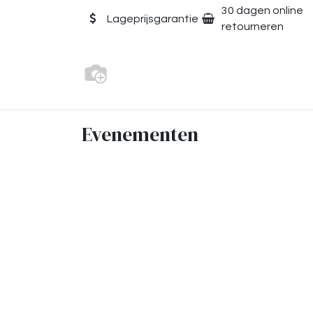
Overslaan naar inhoud
30 dagen online
Lageprijsgarantie
retourneren
Evenementen