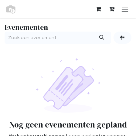
Overslaan naar inhoud
Evenementen
Nog geen evenementen gepland
We konden op dit moment geen gepland evenement